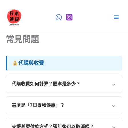
Skip
to
content
常見問題
代購與收費
代購收費如何計算？匯率是多少？
我們的系統匯率全自動同步
「中銀香港的日元客戶買入
價」
。收費公式如下：
甚麼是「7日累積優惠」？
一般網購
(Amazon, Rakuten等)：匯率 + 9% 服務費
註冊成為會員後，由你
第一次落單起計的 7 個完整日
二手/拍賣網
(Mercari, Yahoo等)：匯率 + 11% 服務
（至第7晚 23:59）內
，系統會自動記錄並累積你的消費
支援甚麼付款方式？落訂後可以取消嗎？
費