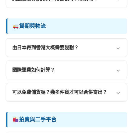
額，達標即享折扣：
*(註：未滿 1000 Yen 的連結，每條需加收 100 Yen 手續費)*
我們支援
銀行轉帳 (HSBC)、轉數快 (FPS) 及
你可以隨時於網站的「查詢｜落單」頁面貼上商品連
累積滿 10,000 Yen：該張訂單
1% OFF
AlipayHK (支付寶香港)
。確認報價後，客人需支付全數
結，系統會即時為你估算貨款總額。
貨款及服務費作為訂金。
貨期與物流
累積滿 20,000 Yen：該張訂單
2% OFF
累積滿 30,000 Yen：該張訂單
3% OFF
注意：
訂單一經確認並支付，恕不可取消或退還。
累積滿 40,000 Yen：該張訂單
4% OFF
但在等待店家確認或拍賣期間，若最終未能成功購入
由日本寄到香港大概需要幾耐？
（例如缺貨），訂金將於當日內全數退回。
累積滿 50,000 Yen：該張訂單
5% OFF
貨物到達日本倉庫後，大約需要
3-5 日
到達香港倉庫。
累積滿 100,000 Yen：該張訂單
6% OFF
國際運費如何計算？
我們的固定貨期如下（遇假期或惡劣天氣順延）：
國際運費會在貨品到達香港後，根據實際重量及體積量
*註：優惠只適用於達標後的新訂單，不追溯舊單，中途加單亦
逢星期二：
日本倉截貨
不會延長 7 日限期。
度後確實。我們提供多種取件方式（包括觀塘自取、順
可以免費儲貨嗎？幾多件貨才可以合併寄出？
逢星期三：
日本倉寄出
豐網點、順豐上門及寄往澳門）。
逢星期四/五：
香港倉寄出
可以。由你的第一件貨物到達香港倉起，即享
30 日免
詳細的收費表、體積重計算方法及大貨折扣優惠，請直
費儲貨期
。期間所有到達的貨物都可以合併計算運費。
接參閱我們的運費專頁。
拍賣與二手平台
如逾期存倉，每張訂單每天將收取 $10 存倉費；若 90
查看詳細貨期與運費
天仍未付款或取貨，本店將會銷毀商品並不作退款。